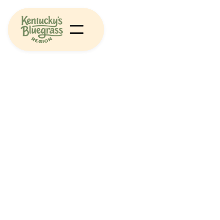
Non consectetur a erat nam at lectus urna duis
convallis molestie nunc non blandit massa ut etiam
sit amet nisl.